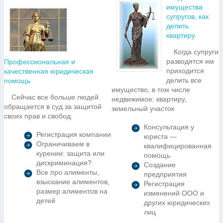
имущества
супругов, как
делить
квартиру
Когда супруги
разводятся им
Профессиональная и
приходится
качественная юридическая
делить все
помощь
имущество, в том числе
Сейчас все больше людей
недвижимое: квартиру,
обращается в суд за защитой
земельный участок
своих прав и свобод.
Консультация у
Регистрация компании
юриста —
Ограничиваем в
квалифицированная
курении: защита или
помощь
дискриминация?
Создание
Все про алименты,
предприятия
взыскание алиментов,
Регистрация
размер алиментов на
изменений ООО и
детей
других юридических
лиц