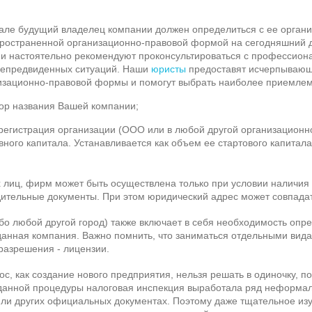
але будущий владелец компании должен определиться с ее орган
ространенной организационно-правовой формой на сегодняшний 
и настоятельно рекомендуют проконсультироваться с профессиона
 непредвиденных ситуаций. Наши
юристы
предоставят исчерпыва
низационно-правовой формы и помогут выбрать наиболее приемлем
ор названия Вашей компании;
егистрация организации (ООО или в любой другой организационно
вного капитала. Устанавливается как объем ее стартового капитал
 лиц, фирм может быть осуществлена только при условии наличия
ительные документы. При этом юридический адрес может совпадат
ибо любой другой город) также включает в себя необходимость опр
данная компания. Важно помнить, что заниматься отдельными вид
разрешения - лицензии.
с, как создание нового предприятия, нельзя решать в одиночку, п
 данной процедуры налоговая инспекция выработала ряд неформал
или других официальных документах. Поэтому даже тщательное из