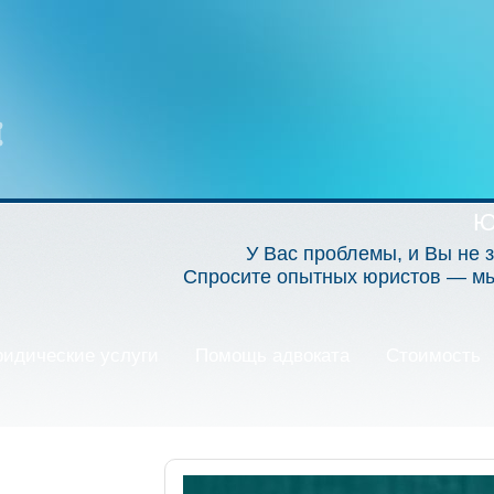
Ю
У Вас проблемы, и Вы не з
Спросите опытных юристов — мы 
идические услуги
Помощь адвоката
Стоимость