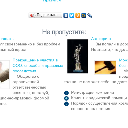
Нравится
Поделиться…
Не пропустите:
вращать
Автоюрист
олг своевременно и без проблем
Вы попали в дор
опытный юрист
Не знаете, что дел
Прекращение участия в
Можн
ООО: способы и правовые
без
последствия
Мо
Общество с
пред
ограниченной
только не поможет себе, но даже
ответственностью
Регистрация компании
является, пожалуй,
Клиент юридической помощи 
ационно-правовой формой
Порядок осуществления хозяй
ине.
военного положения