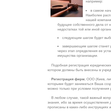
например:
в самом нач
Наиболее расп
нашей компани
будущее собственного дела от
недостатках той или иной орга
следующим шагом будет выб
завершающим шагом станет р
через этап определения ее уста
имущества организации.
Подобная регистрация юридических
котором должны быть внесены в учред
Регистрация фирм
, ООО (Киев, л
которыми будет заниматься Ваша соз
можно только при условии получения 
В любом случае, такой важный вопро
знания, ибо за время осуществления
прописаны в каких-либо инструкциях 