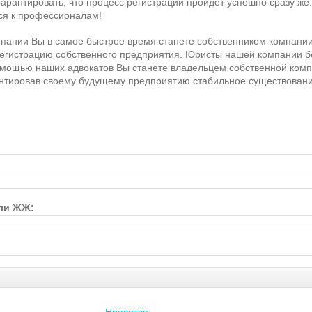
арантировать, что процесс регистрации пройдет успешно сразу же.
ся к профессионалам!
ании Вы в самое быстрое время станете собственником компании 
егистрацию собственного предприятия. Юристы нашей компании 
омощью наших адвокатов Вы станете владельцем собственной компа
антировав своему будущему предприятию стабильное существовани
или ЖЖ: