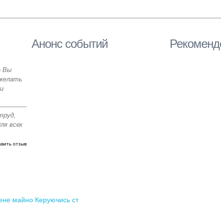
Анонс событий
Рекоменд
е Вы
ожелать
 и
труд,
ля всех
вить отзыв
ене майно Керуючись ст