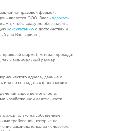
изационно-правовой формой.
день является ООО. Здесь
адвокаты
лами, чтобы сразу же обезопасить
ющую
консультацию
о достоинствах и
ый для Вас вариант;
-правовой форме), которая проходит
а, так и минимальный размер
 юридического адреса, данные о
ь или не совпадать с фактическим.
еделения видов деятельности,
ами хозяйственной деятельности
олагаясь только на собственные
ьных требований, которые не
учение законодательства человеком