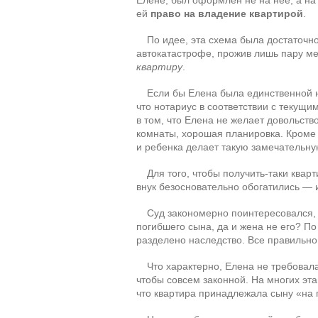
Елене, был оформлен не на нее, а на
ей
право на владение квартирой
.
По идее, эта схема была достаточн
автокатастрофе, прожив лишь пару ме
квартиру
.
Если бы Елена была единственной н
что нотариус в соответствии с текущи
в том, что Елена не желает довольст
комнаты, хорошая планировка. Кроме т
и ребенка делает такую замечательн
Для того, чтобы получить-таки квар
внук безосновательно обогатились — и
Суд закономерно поинтересовался,
погибшего сына, да и жена не его? По
разделено наследство. Все правильно
Что характерно, Елена не требовал
чтобы совсем законной. На многих эта
что квартира принадлежала сыну «на 