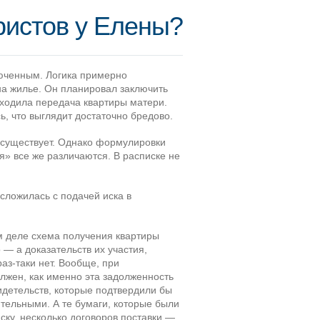
ристов у Елены?
люченным. Логика примерно
на жилье. Он планировал заключить
входила передача квартиры матери.
ь, что выглядит достаточно бредово.
а существует. Однако формулировки
я» все же различаются. В расписке не
сложилась с подачей иска в
ом деле схема получения квартиры
 — а доказательств их участия,
раз-таки нет. Вообще, при
лжен, как именно эта задолженность
идетельств, которые подтвердили бы
ительными. А те бумаги, которые были
ску, несколько договоров поставки —