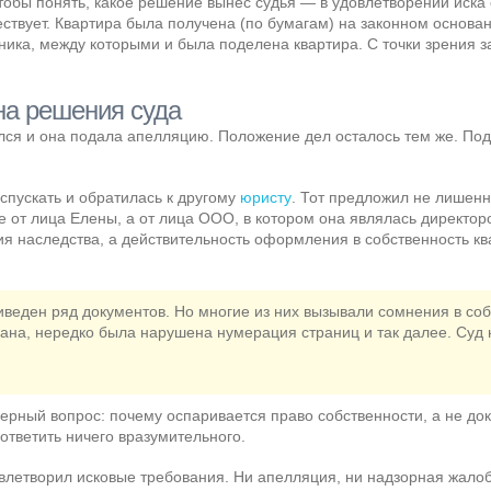
тобы понять, какое решение вынес судья — в удовлетворении иска о
ествует. Квартира была получена (по бумагам) на законном основа
ника, между которыми и была поделена квартира. С точки зрения з
на решения суда
лся и она подала апелляцию. Положение дел осталось тем же. По
спускать и обратилась к другому
юристу
. Тот предложил не лишенн
не от лица Елены, а от лица ООО, в котором она являлась директо
ия наследства, а действительность оформления в собственность кв
риведен ряд документов. Но многие из них вызывали сомнения в со
зана, нередко была нарушена нумерация страниц и так далее. Суд
ерный вопрос: почему оспаривается право собственности, а не док
 ответить ничего вразумительного.
овлетворил исковые требования. Ни апелляция, ни надзорная жало