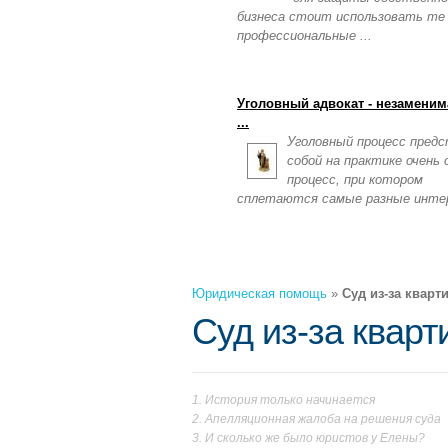
бизнеса стоит использовать те
профессиональные ...
Уголовный адвокат - незаменим
...
Уголовный процесс пред
собой на практике очень
процесс, при котором
сплетаются самые разные инте
Юридическая помощь
»
Суд из-за кварт
Суд из-за квар
История только начинается
Апелляционная жалоба на решения суда
И сколько же было юристов у Елены?