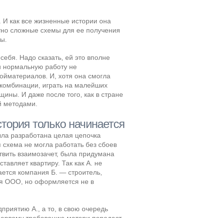
. И как все жизненные истории она
ятно сложные схемы для ее получения
ы.
ебя. Надо сказать, ей это вполне
и нормальную работу не
йматериалов. И, хотя она смогла
 комбинации, играть на малейших
щины. И даже после того, как в стране
й методами.
тория только начинается
ла разработана целая цепочка
 схема не могла работать без сбоев
ствить взаимозачет, была придумана
авляет квартиру. Так как А. не
ется компания Б. — строитель,
ся ООО, но оформляется не в
приятию А., а то, в свою очередь