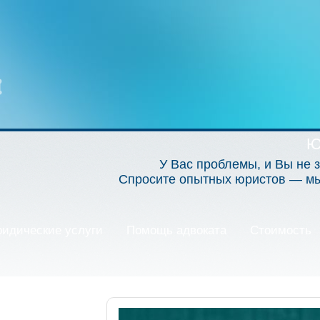
Ю
У Вас проблемы, и Вы не з
Спросите опытных юристов — мы 
идические услуги
Помощь адвоката
Стоимость