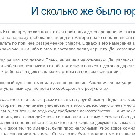
И сколько же было ю
сь Елена, предложил попытаться признания договора дарения зак
что по первому требованию передаст матери право собственности 
сделать по причине безвременной смерти. Однако в его намерения 
 заключенным, ибо в этом и состояла воля умершего. Да, соглашус
 суд решил, что доводы Елены ни на чем не основаны. Да, расписк
 и «обещаю независимо от обстоятельств написать договор дарени
 и ребенок владеют частью квартиры на полном основании.
зорный суды не отменили данное решение. Аналогичная ситуация 
итуционный суд, но пока не сообщается о результатах.
оказательств и нельзя рассчитывать на другой исход. Ведь на сам
оторые так или иначе участвовали в этой сделке, было очень много
ечно, понятны, но ведь суду требуются доказательства — а их как 
вить, как взаимодействовали компании: кто кому и сколько был до
олевой собственности в строительстве. Однако документальных св
о. И даже те, что имелись, были либо неполными, либо вовсе сомн
ыть основанием для иска. Среди таких бумаг можно отметить распи