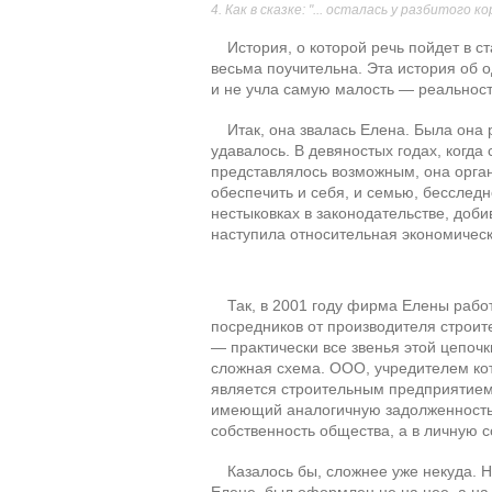
Как в сказке: "... осталась у разбитого к
История, о которой речь пойдет в с
весьма поучительна. Эта история об 
и не учла самую малость — реальнос
Итак, она звалась Елена. Была она
удавалось. В девяностых годах, когда
представлялось возможным, она орга
обеспечить и себя, и семью, бесслед
нестыковках в законодательстве, доби
наступила относительная экономическ
Так, в 2001 году фирма Елены раб
посредников от производителя строит
— практически все звенья этой цепоч
сложная схема. ООО, учредителем кото
является строительным предприятием,
имеющий аналогичную задолженность 
собственность общества, а в личную 
Казалось бы, сложнее уже некуда. Н