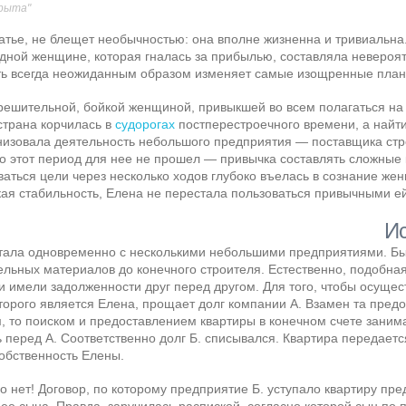
орыта"
татье, не блещет необычностью: она вполне жизненна и тривиальна
одной женщине, которая гналась за прибылью, составляла неверо
ть всегда неожиданным образом изменяет самые изощренные план
 решительной, бойкой женщиной, привыкшей во всем полагаться на с
 страна корчилась в
судорогах
постперестроечного времени, а найт
низовала деятельность небольшого предприятия — поставщика стро
но этот период для нее не прошел — привычка составлять сложные
ваться цели через несколько ходов глубоко въелась в сознание жен
ая стабильность, Елена не перестала пользоваться привычными е
Ис
отала одновременно с несколькими небольшими предприятиями. Бы
ельных материалов до конечного строителя. Естественно, подобная
ки имели задолженности друг перед другом. Для того, чтобы осуще
рого является Елена, прощает долг компании А. Взамен та предост
 то поиском и предоставлением квартиры в конечном счете занима
перед А. Соответственно долг Б. списывался. Квартира передает
собственность Елены.
о нет! Договор, по которому предприятие Б. уступало квартиру пред