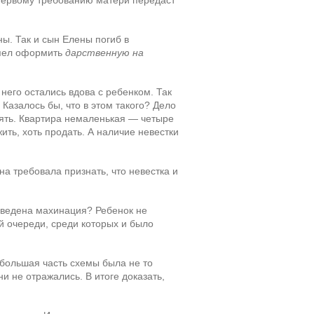
 первому требованию матери передаст
ы. Так и сын Елены погиб в
спел оформить
дарственную на
него остались вдова с ребенком. Так
Казалось бы, что в этом такого? Дело
нять. Квартира немаленькая — четыре
ить, хоть продать. А наличие невестки
на требовала признать, что невестка и
зведена махинация? Ребенок не
ой очереди, среди которых и было
 большая часть схемы была не то
и не отражались. В итоге доказать,