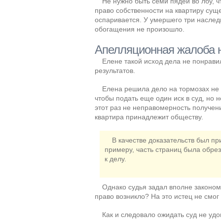
Не нужно быть семи пядей во лбу, ч
право собственности на квартиру сущ
оспаривается. У умершего три наслед
обогащения не произошло.
Апелляционная жалоба 
Елене такой исход дела не понрави
результатов.
Елена решила дело на тормозах не 
чтобы подать еще один иск в суд, но 
этот раз не неправомерность получен
квартира принадлежит обществу.
В качестве доказательств был п
примеру, часть страниц была обре
к делу.
Однако судья задал вполне законом
право возникло? На это истец не смог
Как и следовало ожидать суд не уд