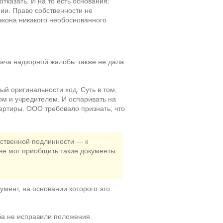
тказать. И на то есть основания:
нии. Право собственности не
акона никакого необоснованного
дача надзорной жалобы также не дала
ый оригинальности ход. Суть в том,
ром и учредителем. И оспаривать на
артиры. ООО требовало признать, что
бственной подлинности — к
 не мог приобщить такие документы
умент, на основании которого это
ба не исправили положения.