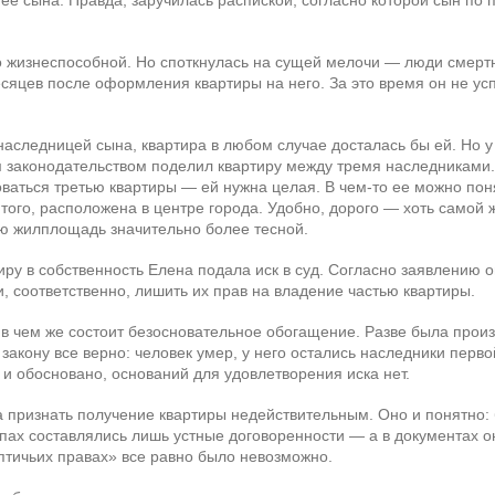
 ее сына. Правда, заручилась распиской, согласно которой сын по
о жизнеспособной. Но споткнулась на сущей мелочи — люди смертн
сяцев после оформления квартиры на него. За это время он не у
аследницей сына, квартира в любом случае досталась бы ей. Но у 
м законодательством поделил квартиру между тремя наследниками. 
воваться третью квартиры — ей нужна целая. В чем-то ее можно по
ого, расположена в центре города. Удобно, дорого — хоть самой ж
ую жилплощадь значительно более тесной.
тиру в собственность Елена подала иск в суд. Согласно заявлению о
, соответственно, лишить их прав на владение частью квартиры.
 в чем же состоит безосновательное обогащение. Разве была прои
 закону все верно: человек умер, у него остались наследники перв
 и обосновано, оснований для удовлетворения иска нет.
а признать получение квартиры недействительным. Оно и понятно:
пах составлялись лишь устные договоренности — а в документах он
птичьих правах» все равно было невозможно.