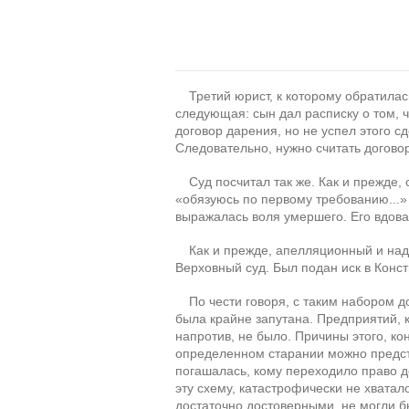
Третий юрист, к которому обратила
следующая: сын дал расписку о том, 
договор дарения, но не успел этого 
Следовательно, нужно считать договор
Суд посчитал так же. Как и прежде,
«обязуюсь по первому требованию...»
выражалась воля умершего. Его вдова
Как и прежде, апелляционный и над
Верховный суд. Был подан иск в Конст
По чести говоря, с таким набором д
была крайне запутана. Предприятий, к
напротив, не было. Причины этого, кон
определенном старании можно предста
погашалась, кому переходило право д
эту схему, катастрофически не хватал
достаточно достоверными, не могли б