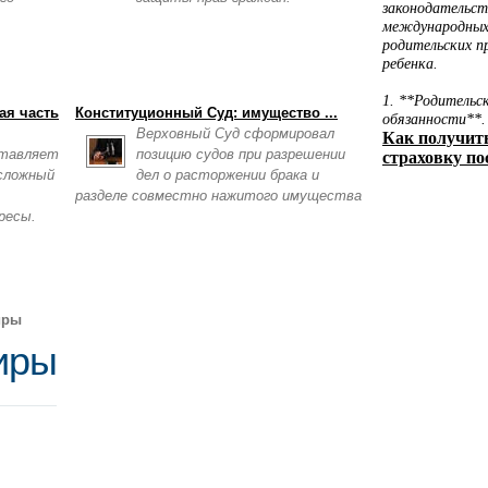
ая часть
Конституционный Суд: имущество ...
Верховный Суд сформировал
ставляет
позицию судов при разрешении
 сложный
дел о расторжении брака и
разделе совместно нажитого имущества
ресы.
иры
тиры