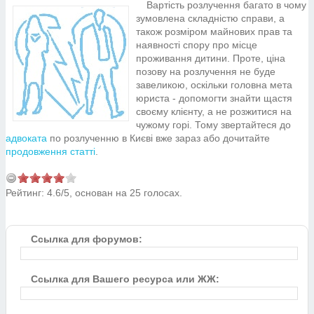
Вартість розлучення багато в чому
зумовлена складністю справи, а
також розміром майнових прав та
наявності спору про місце
проживання дитини. Проте, ціна
позову на розлучення не буде
завеликою, оскільки головна мета
юриста - допомогти знайти щастя
своєму клієнту, а не розжитися на
чужому горі. Тому звертайтеся до
адвоката
по розлученню в Києві вже зараз або дочитайте
продовження статті
.
Рейтинг:
4.6
/
5
, основан на
25
голосах.
Ссылка для форумов:
Ссылка для Вашего ресурса или ЖЖ: