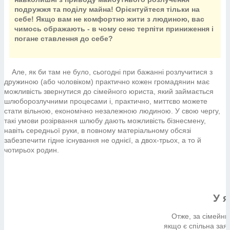
подружжя та поділу майна! Орієнтуйтеся тільки на
себе! Якщо вам не комфортно жити з людиною, вас
чимось ображають - в чому сенс терпіти приниження і
погане ставлення до себе?
Але, як би там не було, сьогодні при бажанні розлучитися з
дружиною (або чоловіком) практично кожен громадянин має
можливість звернутися до сімейного юриста, який займається
шлюборозлучними процесами і, практично, миттєво можете
стати вільною, економічно незалежною людиною. У свою чергу,
такі умови розірвання шлюбу дають можливість бізнесмену,
навіть середньої руки, в повному матеріальному обсязі
забезпечити гідне існування не однієї, а двох-трьох, а то й
чотирьох родин.
У 
Отже, за сімейни
якщо є спільна зая