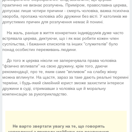
практично не визнає розлучень. Приміром, православна церква,
допускає лише чотири причини - смерть чоловіка, важка психічна
хвороба, пропажа чоловіка або дружини без вісті. У католиків же
допустимих причин для розлучення немає й понині.
На жаль, раніше в життя конкретних індивідуумів дуже часто
встрявала церква, диктуючи, що і як має робити кожен член
суспільства, і бажання єпископів та інших "служителів" було
понад особистих переживань людини.
До того ж церква ніколи не заперечувала права чоловіка
"фізично впливати" на свою дружину, крім того, даючи
рекомендації, про те, яким саме "впливом" на слабку жінку
можна вплинути. На щастя, зараз за таке дають реальні тюремні
терміни, і будь-який сімейний юрист зможе захистити інтереси
дружини в суді, отримавши з чоловіка ще й моральну
компенсацію за рукоприкладство.
Не варто звертати увагу на те, що говорять
навколишні з приводу майбутнього розлучення