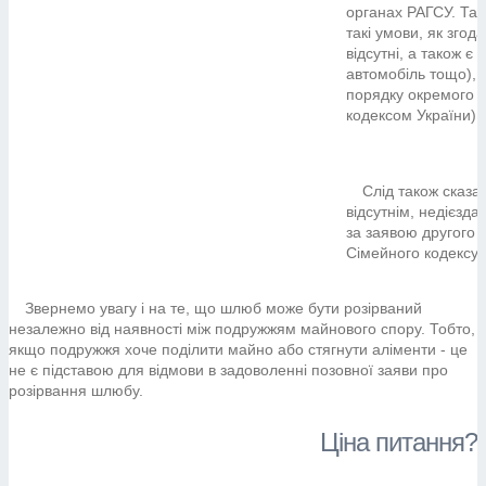
органах РАГСУ. Так
такі умови, як зго
відсутні, а також є
автомобіль тощо), 
порядку окремого 
кодексом України).
Слід також сказа
відсутнім, недієзд
за заявою другого 
Сімейного кодексу 
Звернемо увагу і на те, що шлюб може бути розірваний
незалежно від наявності між подружжям майнового спору. Тобто,
якщо подружжя хоче поділити майно або стягнути аліменти - це
не є підставою для відмови в задоволенні позовної заяви про
розірвання шлюбу.
Ціна питання?