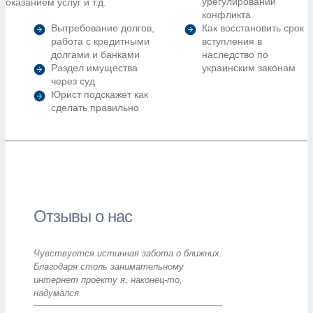
урегулировании
оказанием услуг и т.д.
конфликта
Вытребование долгов,
Как восстановить срок
работа с кредитными
вступления в
долгами и банками
наследство по
Раздел имущества
украинским законам
через суд
Юрист подскажет как
сделать правильно
Отзывы о нас
Чувствуется истинная забота о ближних.
Благодаря столь занимательному
интернет проекту я, наконец-то,
надумался.