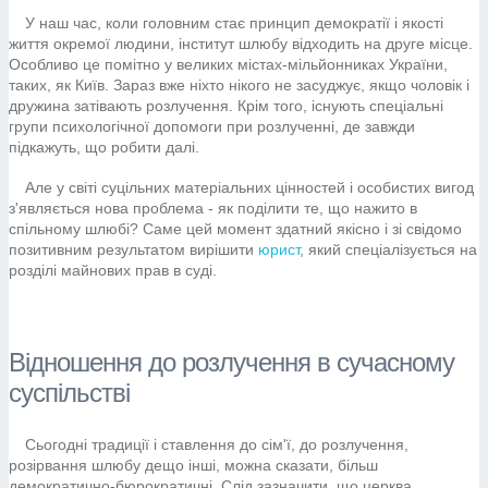
У наш час, коли головним стає принцип демократії і якості
життя окремої людини, інститут шлюбу відходить на друге місце.
Особливо це помітно у великих містах-мільйонниках України,
таких, як Київ. Зараз вже ніхто нікого не засуджує, якщо чоловік і
дружина затівають розлучення. Крім того, існують спеціальні
групи психологічної допомоги при розлученні, де завжди
підкажуть, що робити далі.
Але у світі суцільних матеріальних цінностей і особистих вигод
з'являється нова проблема - як поділити те, що нажито в
спільному шлюбі? Саме цей момент здатний якісно і зі свідомо
позитивним результатом вирішити
юрист
, який спеціалізується на
розділі майнових прав в суді.
Відношення до розлучення в сучасному
суспільстві
Сьогодні традиції і ставлення до сім'ї, до розлучення,
розірвання шлюбу дещо інші, можна сказати, більш
демократично-бюрократичні. Слід зазначити, що церква