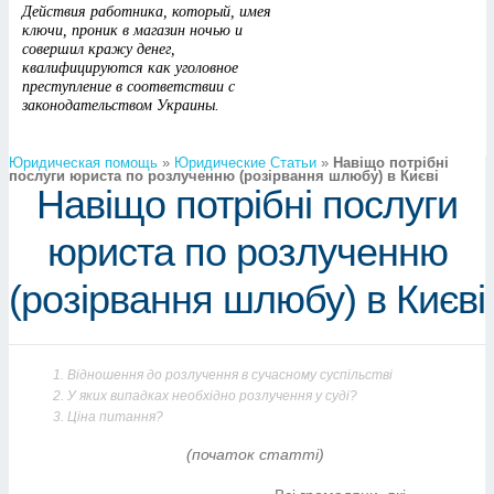
Юридическая помощь
»
Юридические Статьи
»
Навіщо потрібні
послуги юриста по розлученню (розірвання шлюбу) в Києві
Навіщо потрібні послуги
юриста по розлученню
(розірвання шлюбу) в Києві
Відношення до розлучення в сучасному суспільстві
У яких випадках необхідно розлучення у суді?
Ціна питання?
(початок статті)