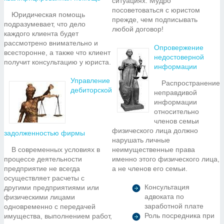
ситуациях. Мудро
посоветоваться с юристом
Юридическая помощь
прежде, чем подписывать
подразумевает, что дело
любой договор!
каждого клиента будет
рассмотрено внимательно и
Опровержение
всесторонне, а также что клиент
недостоверной
получит консультацию у юриста.
информации
Управление
Распространение
дебиторской
неправдивой
информации
относительно
членов семьи
физического лица должно
задолженностью фирмы
нарушать личные
В современных условиях в
неимущественные права
процессе деятельности
именно этого физического лица,
предприятие не всегда
а не членов его семьи.
осуществляет расчеты с
Консультация
другими предприятиями или
адвоката по
физическими лицами
заработной плате
одновременно с передачей
Роль посредника при
имущества, выполнением работ,