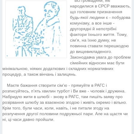
Всі громадяни, які
народилися в СРСР вважають,
що головним призначення
будь-якої людини є - побудова
комунізму, а все інше -
другорядні й непотрібні
фактори їхнього життя. Тому,
сім'я, на їхню думку, не
повинна ставати перешкодою
до вищевикладеного.
Законодавча увага до проблем
сімейних відносин має бути
мінімальною, ніяких додаткових і складних нормативних
процедур, а також вінчань і залицянь.
Маєте бажання створити сім'ю - прямуйте в РАГС і
розписуйтесь, п'ять хвилин турбот і Ви вже - чоловік і дружина.
Набридло жити в шлюбі - знову в РАГС, там пишіть заяву про
розірвання шлюбу за взаємною згодою і живіть окремо і вільно.
Крім того, були часи, коли, навіть, і не питали згоду на
розлучення другої половини подружньої пари. Але на щастя чи
ні, ці часи давно пройшли.