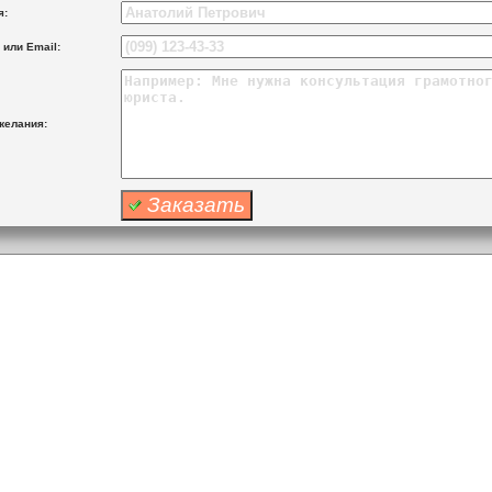
я:
или Email:
желания: